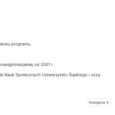
tekstu programu.
onadgimnazjalnej od 2001 r.
ale Nauk Społecznych Uniwersytetu Śląskiego i uczy
Następna stron
Następna