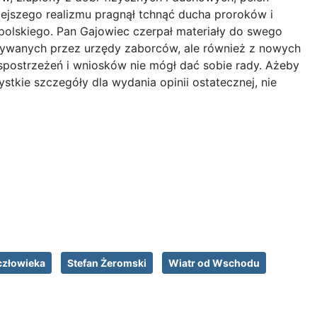
niejszego realizmu pragnął tchnąć ducha proroków i
polskiego. Pan Gajowiec czerpał materiały do swego
onywanych przez urzędy zaborców, ale również z nowych
spostrzeżeń i wniosków nie mógł dać sobie rady. Ażeby
stkie szczegóły dla wydania opinii ostatecznej, nie
człowieka
Stefan Żeromski
Wiatr od Wschodu