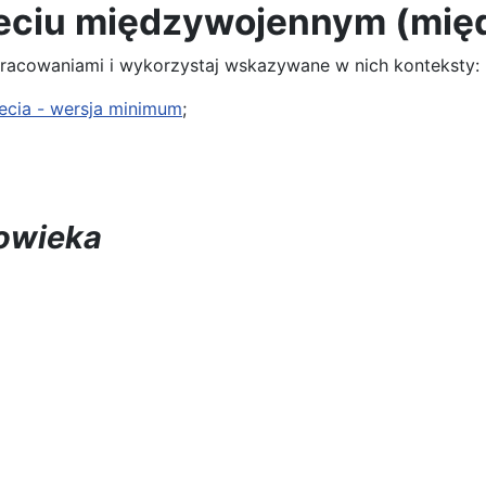
leciu międzywojennym (mię
pracowaniami i wykorzystaj wskazywane w nich konteksty:
ecia - wersja minimum
;
łowieka