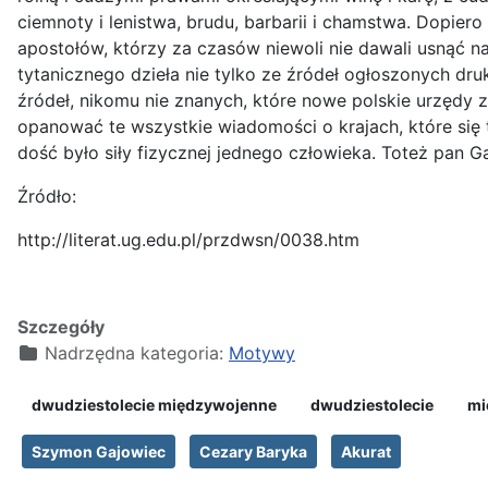
ciemnoty i lenistwa, brudu, barbarii i chamstwa. Dopier
apostołów, którzy za czasów niewoli nie dawali usnąć 
tytanicznego dzieła nie tylko ze źródeł ogłoszonych d
źródeł, nikomu nie znanych, które nowe polskie urzędy
opanować te wszystkie wiadomości o krajach, które się te
dość było siły fizycznej jednego człowieka. Toteż pan 
Źródło:
http://literat.ug.edu.pl/przdwsn/0038.htm
Szczegóły
Nadrzędna kategoria:
Motywy
dwudziestolecie międzywojenne
dwudziestolecie
mi
Szymon Gajowiec
Cezary Baryka
Akurat