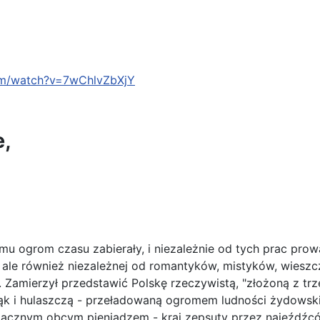
om/watch?v=7wChlvZbXjY
e,
 ogrom czasu zabierały, i niezależnie od tych prac prowa
 ale również niezależnej od romantyków, mistyków, wieszc
Zamierzył przedstawić Polskę rzeczywistą, "złożoną z trz
k i hulaszczą - przeładowaną ogromem ludności żydowskiej 
udacznym obcym pieniądzem - kraj zepsuty przez najeźdźcó