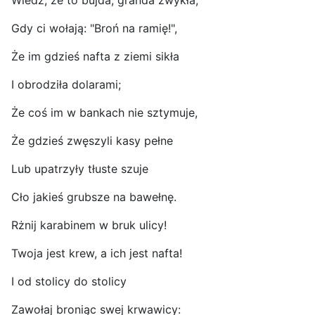
Wiedz, że to bujda, granda zwykła,
Gdy ci wołają: "Broń na ramię!",
Że im gdzieś nafta z ziemi sikła
I obrodziła dolarami;
Że coś im w bankach nie sztymuje,
Że gdzieś zwęszyli kasy pełne
Lub upatrzyły tłuste szuje
Cło jakieś grubsze na bawełnę.
Rżnij karabinem w bruk ulicy!
Twoja jest krew, a ich jest nafta!
I od stolicy do stolicy
Zawołaj broniąc swej krwawicy: