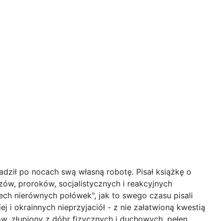
dził po nocach swą własną robotę. Pisał książkę o
zów, proroków, socjalistycznych i reakcyjnych
ech nierównych połówek", jak to swego czasu pisali
i okrainnych nieprzyjaciół - z nie załatwioną kwestią
w, złupiony z dóbr fizycznych i duchowych, pełen