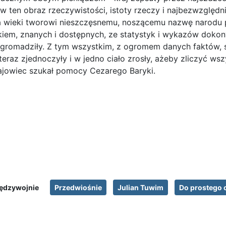
o w ten obraz rzeczywistości, istoty rzeczy i najbezwzględ
na wieki tworowi nieszczęsnemu, noszącemu nazwę narodu 
rukiem, znanych i dostępnych, ze statystyk i wykazów dok
 zgromadziły. Z tym wszystkim, z ogromem danych faktów, 
raz zjednoczyły i w jedno ciało zrosły, ażeby zliczyć wszy
Gajowiec szukał pomocy Cezarego Baryki.
ędzywojnie
Przedwiośnie
Julian Tuwim
Do prostego 