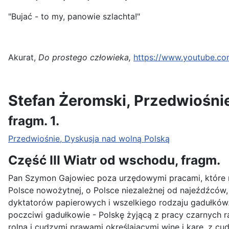
"Bujać - to my, panowie szlachta!"
Akurat,
Do prostego człowieka,
https://www.youtube.c
Stefan Żeromski, Przedwiośni
fragm. 1.
Przedwiośnie, Dyskusja nad wolną Polską
Część III Wiatr od wschodu, fragm.
Pan Szymon Gajowiec poza urzędowymi pracami, które mu
Polsce nowożytnej, o Polsce niezależnej od najeźdźców,
dyktatorów papierowych i wszelkiego rodzaju gadułków. 
poczciwi gadułkowie - Polskę żyjącą z pracy czarnych rą
rolną i cudzymi prawami określającymi winę i karę, z c