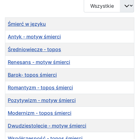
Pokaż #
Tytuł
Śmierć w języku
Antyk - motyw śmierci
Średniowiecze - topos
Renesans - motyw śmierci
Barok- topos śmierci
Romantyzm - topos śmierci
Pozytywizm - motyw śmierci
Modernizm - topos śmierci
Dwudziestolecie - motyw śmierci
Współczesność - topos śmierci