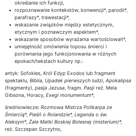
określanie ich funkcji,
rozpoznawanie kontekstów, konwencji*, parodii*,
parafrazy*, trawestacji*,
wskazanie związków między estetycznym,
etycznym i poznawczym aspektem*,
wskazanie sposobów wyrażania wartościowań*,
umiejętność omówienia toposu śmierci i
porównania jego funkcjonowania w różnych
epokach/tekstach kultury np.:
antyk: Sofokles,
Król Edyp
Exodos lub fragment
spektaklu,
Biblia, Upadek pierwszych ludzi, Apokalipsa
(fragmenty),
pasja Jezusa
, fragm.
Pasji
reż. Mela
Gibsona, Horacy,
Exegi monumentum
*,
średniowiecze:
Rozmowa Mistrza Polikarpa ze
Śmiercią
*,
Pieśń o Rolandzie*, Legenda o św.
Aleksym
*,
Żale Matki Boskiej Bolesnej (misterium)*,
reż. Szczepan Szczytno,