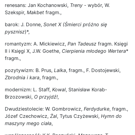
renesans: Jan Kochanowski,
Treny
- wybór, W.
Szekspir,
Makbet
fragm.,
barok: J. Donne,
Sonet X (Śmierci próżno się
pysznisz
)*,
romantyzm: A. Mickiewicz,
Pan Tadeusz
fragm. Księgi
II i Księgi X, J.W. Goethe,
Cierpienia młodego Wertera
*
fragm.,
pozytywizm: B. Prus,
Lalka
, fragm., F. Dostojewski,
Zbrodnia i kara
, fragm.,
modernizm: L. Staff,
Kowal
, Stanisław Korab-
Brzozowski,
O przyjdź!
,
Dwudziestolecie: W. Gombrowicz,
Ferdydurke
, fragm.,
Józef Czechowicz,
Żal
, Tytus Czyżewski,
Hymn do
maszyny mego ciała
,