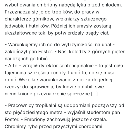
wybutlowania embriony nabędą lęku przed chłodem.
Przeznacza się je do tropików, do pracy w
charakterze górników, włókniarzy sztucznego
jedwabiu i hutników. Później ich umysły zostaną
ukształtowane tak, by potwierdzały osądy ciał.
- Warunkujemy ich co do wytrzymałości na upał -
zakończył pan Foster. - Nasi koledzy z górnych pięter
nauczą ich go lubić.
- A to - wtrącił dyrektor sentencjonalnie - to jest cała
tajemnica szczęścia i cnoty. Lubić to, co się musi
robić. Wszelkie warunkowanie zmierza do jednej
rzeczy: do sprawienia, by ludzie polubili swe
nieuniknione przeznaczenie społeczne.[...]
- Pracownicy tropikalni są uodporniani począwszy od
sto pięćdziesiątego metra - wyjaśnił studentom pan
Foster. - Embriony zachowują jeszcze skrzela.
Chronimy rybę przed przyszłymi chorobami