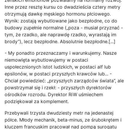
żeńskich embrionów pozwalamy na normalny rozwój.
Inne przez resztę kursu co dwadzieścia cztery metry
otrzymują dawkę męskiego hormonu płciowego.
Wynik: zostają wybutlowane jako bezpłodne, co do
budowy zupełnie normalne („poza - musiał przyznać -
tym, że rzadko, ale naprawdę rzadko, wyrastają im
brody”), lecz bezpłodne. Absolutnie bezpłodne.[...]
- My ponadto przeznaczamy i warunkujemy. Nasze
niemowlęta wybutlowujemy w postaci
uspołecznionych istot ludzkich, w postaci alf lub
epsilonów, w postaci przyszłych krawców lub... -
Chciał powiedzieć: „przyszłych zarządców świata”, ale
powstrzymał się i rzekł: - przyszłych dyrektorów
ośrodków rozrodu. Dyrektor RiW uśmiechem
podziękował za komplement.
Przebywali trzysta dwudziesty metr na jedenastej
półce. Młody mechanik, beta-minus, ze śrubokrętem i
kluczem francuskim pracował nad pompą surogatu