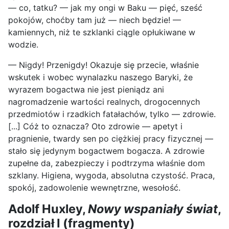
— co, tatku? — jak my ongi w Baku — pięć, sześć
pokojów, choćby tam już — niech będzie! —
kamiennych, niż te szklanki ciągle opłukiwane w
wodzie.
— Nigdy! Przenigdy! Okazuje się przecie, właśnie
wskutek i wobec wynalazku naszego Baryki, że
wyrazem bogactwa nie jest pieniądz ani
nagromadzenie wartości realnych, drogocennych
przedmiotów i rzadkich fatałachów, tylko — zdrowie.
[...] Cóż to oznacza? Oto zdrowie — apetyt i
pragnienie, twardy sen po ciężkiej pracy fizycznej —
stało się jedynym bogactwem bogacza. A zdrowie
zupełne da, zabezpieczy i podtrzyma właśnie dom
szklany. Higiena, wygoda, absolutna czystość. Praca,
spokój, zadowolenie wewnętrzne, wesołość.
Adolf Huxley,
Nowy wspaniały świat
,
rozdział I (fragmenty)