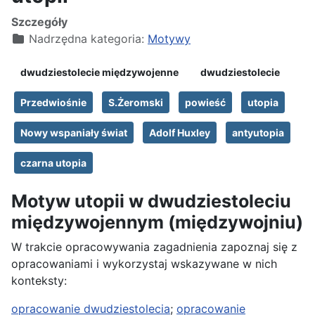
Szczegóły
Nadrzędna kategoria:
Motywy
dwudziestolecie międzywojenne
dwudziestolecie
Przedwiośnie
S.Żeromski
powieść
utopia
Nowy wspaniały świat
Adolf Huxley
antyutopia
czarna utopia
Motyw utopii w dwudziestoleciu
międzywojennym (międzywojniu)
W trakcie opracowywania zagadnienia zapoznaj się z
opracowaniami i wykorzystaj wskazywane w nich
konteksty:
opracowanie dwudziestolecia
;
opracowanie