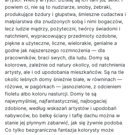
powiem ci, nie są to nudziarze, snoby, żebraki,
produkujące bzdury i głupstwa, śmieszne cudactwa i
małpiarstwa dla znudzonych sobą i nimi bogaczów,
lecz ludzie mądrzy, pożyteczni, twórcy świadomi i
natchnieni, wypracowujący przedmioty ozdobne,
piękne a użyteczne, liczne, wielorakie, genialne a
godne jak najszerszego rozmnożenia — dla
pracowników, braci swych, dla ludu. Domy są
kolorowe, zależnie od natury okolicy, od natchnienia
artysty, ale i od upodobania mieszkańców. Są na tle
okolic leśnych domy śnieżnie białe, w równinach —
różowe, w pagórkach — jasnozielone, z odcieniem
fioletu albo koloru nasturcji. Domy te są
najwymyślniej, najfantastyczniej, najbogaciej
zdobione, według wskazań artystów i upodobań
nabywców, bo belkę ściany i taflę dachu można w
stanie jej płynnym zabarwić, jak się żywnie podoba.
Co tylko bezgraniczna fantazja kolorysty może