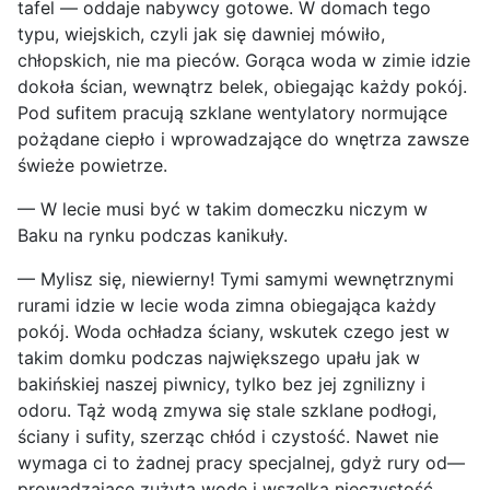
tafel — oddaje nabywcy gotowe. W domach tego
typu, wiejskich, czyli jak się dawniej mówiło,
chłopskich, nie ma pieców. Gorąca woda w zimie idzie
dokoła ścian, wewnątrz belek, obiegając każdy pokój.
Pod sufitem pracują szklane wentylatory normujące
pożądane ciepło i wprowadzające do wnętrza zawsze
świeże powietrze.
— W lecie musi być w takim domeczku niczym w
Baku na rynku podczas kanikuły.
— Mylisz się, niewierny! Tymi samymi wewnętrznymi
rurami idzie w lecie woda zimna obiegająca każdy
pokój. Woda ochładza ściany, wskutek czego jest w
takim domku podczas największego upału jak w
bakińskiej naszej piwnicy, tylko bez jej zgnilizny i
odoru. Tąż wodą zmywa się stale szklane podłogi,
ściany i sufity, szerząc chłód i czystość. Nawet nie
wymaga ci to żadnej pracy specjalnej, gdyż rury od—
prowadzające zużytą wodę i wszelką nieczystość