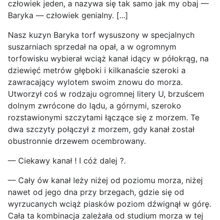
człowiek jeden, a nazywa się tak samo jak my obaj —
Baryka — człowiek genialny. [...]
Nasz kuzyn Baryka torf wysuszony w specjalnych
suszarniach sprzedał na opał, a w ogromnym
torfowisku wybierał wciąż kanał idący w półokrąg, na
dziewięć metrów głęboki i kilkanaście szeroki a
zawracający wylotem swoim znowu do morza.
Utworzył coś w rodzaju ogromnej litery U, brzuścem
dolnym zwrócone do lądu, a górnymi, szeroko
rozstawionymi szczytami łączące się z morzem. Te
dwa szczyty połączył z morzem, gdy kanał został
obustronnie drzewem ocembrowany.
— Ciekawy kanał ! I cóż dalej ?.
— Cały ów kanał leży niżej od poziomu morza, niżej
nawet od jego dna przy brzegach, gdzie się od
wyrzucanych wciąż piasków poziom dźwignął w górę.
Cała ta kombinacja zależała od studium morza w tej