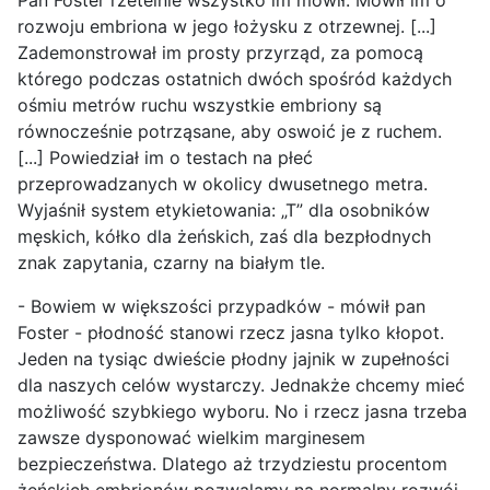
Pan Foster rzetelnie wszystko im mówił. Mówił im o
rozwoju embriona w jego łożysku z otrzewnej. [...]
Zademonstrował im prosty przyrząd, za pomocą
którego podczas ostatnich dwóch spośród każdych
ośmiu metrów ruchu wszystkie embriony są
równocześnie potrząsane, aby oswoić je z ruchem.
[...] Powiedział im o testach na płeć
przeprowadzanych w okolicy dwusetnego metra.
Wyjaśnił system etykietowania: „T” dla osobników
męskich, kółko dla żeńskich, zaś dla bezpłodnych
znak zapytania, czarny na białym tle.
- Bowiem w większości przypadków - mówił pan
Foster - płodność stanowi rzecz jasna tylko kłopot.
Jeden na tysiąc dwieście płodny jajnik w zupełności
dla naszych celów wystarczy. Jednakże chcemy mieć
możliwość szybkiego wyboru. No i rzecz jasna trzeba
zawsze dysponować wielkim marginesem
bezpieczeństwa. Dlatego aż trzydziestu procentom