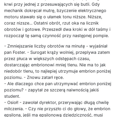
krwi przy jednej z przesuwających się butli. Gdy
mechanik dokręcał mutrę, bzyczenie elektrycznego
motoru stawało się o ułamek tonu niższe. Niższe,
coraz nizsze... Ostatni obrót, rzut oka na licznik
obrotów i gotowe. Przeszedł dwa kroki w dół taśmy i
rozpoczął tę samą czynność przy następnej pompie.
- Zmniejszanie liczby obrotów na minutę - wyjaśniał
pan Foster. - Surogat krąży wolniej, przeplywa zatem
przez płuca w większych odstępach czasu,
dostarczając embrionowi mniej tlenu. Nie ma to jak
niedobór tlenu, to najlepiej utrzymuje embrion poniżej
poziomu. - Znowu zatarł ręce.
- Ale dlaczego chce pan utrzymywać embrion poniżej
poziomu? - zapytał ze szczerą naiwnością jakiś
student.
- Osioł! - zawołał dyrektor, przerywając długą chwilę
milczenia. - Czy nie przyszło ci do głowy, że embrion
epsilona, jeśli ma epsilonową dziedziczność, musi