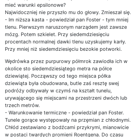
mieć warunki epsilonowe?
Najwidoczniej nie przyszło mu do głowy. Zmieszał się.
- Im niższa kasta - powiedział pan Foster - tym mniej
tlenu. Pierwszym naruszonym narządem jest zawsze
mózg. Potem szkielet. Przy siedemdziesięciu
procentach normalnej dawki tlenu uzyskujemy karły.
Przy mniej niż siedemdziesięciu bezokie potworki.
Wędrówka przez purpurowy półmrok zawiodła ich w
okolice sto siedemdziesiątego metra na półce
dziewiątej. Począwszy od tego miejsca półka
dziewiąta była obudowana, butle zaś resztę swej
podróży odbywały w czymś na kształt tunelu,
urywającego się miejscami na przestrzeni dwóch lub
trzech metrów.
- Warunkowanie termiczne - powiedział pan Foster.
Tunele gorące występowały na przęmian z chłodnymi.
Chłód zestawiano z bodźcami przykrymi, mianowicie
w postaci twardych promieni Roentgena. Do czasu