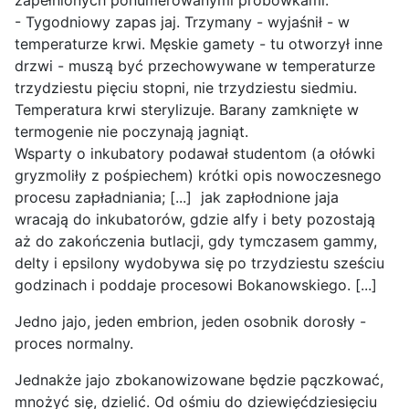
zapełnionych ponumerowanymi probówkami.
- Tygodniowy zapas jaj. Trzymany - wyjaśnił - w
temperaturze krwi. Męskie gamety - tu otworzył inne
drzwi - muszą być przechowywane w temperaturze
trzydziestu pięciu stopni, nie trzydziestu siedmiu.
Temperatura krwi sterylizuje. Barany zamknięte w
termogenie nie poczynają jagniąt.
Wsparty o inkubatory podawał studentom (a ołówki
gryzmoliły z pośpiechem) krótki opis nowoczesnego
procesu zapładniania; [...] jak zapłodnione jaja
wracają do inkubatorów, gdzie alfy i bety pozostają
aż do zakończenia butlacji, gdy tymczasem gammy,
delty i epsilony wydobywa się po trzydziestu sześciu
godzinach i poddaje procesowi Bokanowskiego. [...]
Jedno jajo, jeden embrion, jeden osobnik dorosły -
proces normalny.
Jednakże jajo zbokanowizowane będzie pączkować,
mnożyć się, dzielić. Od ośmiu do dziewięćdziesięciu