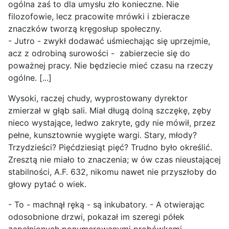
ogólna zaś to dla umysłu zło konieczne. Nie
filozofowie, lecz pracowite mrówki i zbieracze
znaczków tworzą kręgosłup społeczny.
- Jutro - zwykł dodawać uśmiechając się uprzejmie,
acz z odrobiną surowości - zabierzecie się do
poważnej pracy. Nie będziecie mieć czasu na rzeczy
ogólne. [...]
Wysoki, raczej chudy, wyprostowany dyrektor
zmierzał w głąb sali. Miał długą dolną szczękę, zęby
nieco wystające, ledwo zakryte, gdy nie mówił, przez
pełne, kunsztownie wygięte wargi. Stary, młody?
Trzydzieści? Pięćdziesiąt pięć? Trudno było określić.
Zresztą nie miało to znaczenia; w ów czas nieustającej
stabilności, A.F. 632, nikomu nawet nie przyszłoby do
głowy pytać o wiek.
- To - machnął ręką - są inkubatory. - A otwierając
odosobnione drzwi, pokazał im szeregi półek