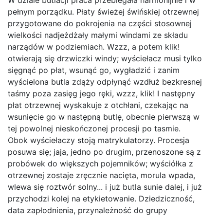
W dziale butlacji praca przebiegała harmonijnie i w
pełnym porządku. Płaty świeżej świńskiej otrzewnej
przygotowane do pokrojenia na części stosownej
wielkości nadjeżdżały małymi windami ze składu
narządów w podziemiach. Wzzz, a potem klik!
otwierają się drzwiczki windy; wyściełacz musi tylko
sięgnąć po płat, wsunąć go, wygładzić i zanim
wyścielona butla zdąży odpłynąć wzdłuż bezkresnej
taśmy poza zasięg jego ręki, wzzz, klik! I następny
płat otrzewnej wyskakuje z otchłani, czekając na
wsunięcie go w następną butlę, obecnie pierwszą w
tej powolnej nieskończonej procesji po tasmie.
Obok wyściełaczy stoją matrykulatorzy. Procesja
posuwa się; jaja, jedno po drugim, przenoszone są z
probówek do większych pojemników; wyściółka z
otrzewnej zostaje zręcznie nacięta, morula wpada,
wlewa się roztwór solny... i już butla sunie dalej, i już
przychodzi kolej na etykietowanie. Dziedziczność,
data zapłodnienia, przynależność do grupy