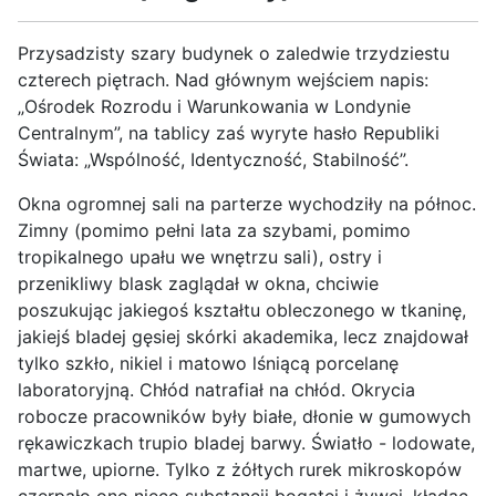
Przysadzisty szary budynek o zaledwie trzydziestu
czterech piętrach. Nad głównym wejściem napis:
„Ośrodek Rozrodu i Warunkowania w Londynie
Centralnym”, na tablicy zaś wyryte hasło Republiki
Świata: „Wspólność, Identyczność, Stabilność”.
Okna ogromnej sali na parterze wychodziły na północ.
Zimny (pomimo pełni lata za szybami, pomimo
tropikalnego upału we wnętrzu sali), ostry i
przenikliwy blask zaglądał w okna, chciwie
poszukując jakiegoś kształtu obleczonego w tkaninę,
jakiejś bladej gęsiej skórki akademika, lecz znajdował
tylko szkło, nikiel i matowo lśniącą porcelanę
laboratoryjną. Chłód natrafiał na chłód. Okrycia
robocze pracowników były białe, dłonie w gumowych
rękawiczkach trupio bladej barwy. Światło - lodowate,
martwe, upiorne. Tylko z żółtych rurek mikroskopów