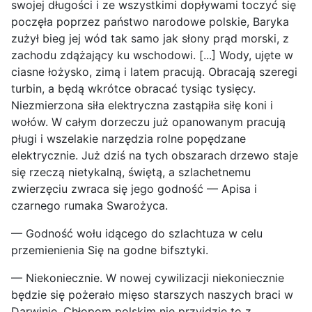
swojej długości i ze wszystkimi dopływami toczyć się
poczęła poprzez państwo narodowe polskie, Baryka
zużył bieg jej wód tak samo jak słony prąd morski, z
zachodu zdążający ku wschodowi. [...] Wody, ujęte w
ciasne łożysko, zimą i latem pracują. Obracają szeregi
turbin, a będą wkrótce obracać tysiąc tysięcy.
Niezmierzona siła elektryczna zastąpiła siłę koni i
wołów. W całym dorzeczu już opanowanym pracują
pługi i wszelakie narzędzia rolne popędzane
elektrycznie. Już dziś na tych obszarach drzewo staje
się rzeczą nietykalną, świętą, a szlachetnemu
zwierzęciu zwraca się jego godność — Apisa i
czarnego rumaka Swarożyca.
— Godność wołu idącego do szlachtuza w celu
przemienienia Się na godne bifsztyki.
— Niekoniecznie. W nowej cywilizacji niekoniecznie
będzie się pożerało mięso starszych naszych braci w
Darwinie. Chłopom polskim nie przyjdzie to z