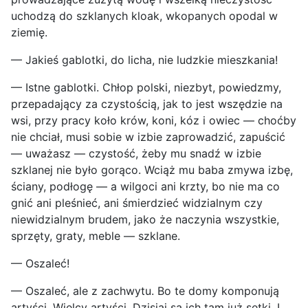
uchodzą do szklanych kloak, wkopanych opodal w
ziemię.
— Jakieś gablotki, do licha, nie ludzkie mieszkania!
— Istne gablotki. Chłop polski, niezbyt, powiedzmy,
przepadający za czystością, jak to jest wszędzie na
wsi, przy pracy koło krów, koni, kóz i owiec — choćby
nie chciał, musi sobie w izbie zaprowadzić, zapuścić
— uważasz — czystość, żeby mu snadź w izbie
szklanej nie było gorąco. Wciąż mu baba zmywa izbę,
ściany, podłogę — a wilgoci ani krzty, bo nie ma co
gnić ani pleśnieć, ani śmierdzieć widzialnym czy
niewidzialnym brudem, jako że naczynia wszystkie,
sprzęty, graty, meble — szklane.
— Oszaleć!
— Oszaleć, ale z zachwytu. Bo te domy komponują
artyści. Wielcy artyści. Dzisiaj są ich tam już setki. I