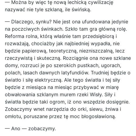
— Można by więc tę nową lechicką cywilizację
nazywać nie tyle szklaną, ile świńską.
— Dlaczego, synku? Nie jest ona ufundowana jedynie
na poczciwych świnkach. Szkło tam gra główną rolę.
Reforma rolna, którą właśnie tam przedsiębiorą i
rozważają, chociażby jak najbiedniej wypadła, nie
będzie papierową, teoretyczną, niezniszczalną, lecz
rzeczywistą i skuteczną. Rozciągnie ona nowe szklane
domy, rozrzuci je po szerokich pustkach, ugorach,
polach, lasach dawnych latyfundiów. Trudniej będzie o
światło i siłę elektryczną. Ale tego światła i tej siły
będzie z miesiąca na miesiąc przybywać w miarę
obwałowania szklanym murem rzeki Wisły. Siły i
światła będzie taki ogrom, iż ono wszędzie dosięgnie.
Zobaczymy wnet narzędzia do orki, siewu, żniwa i
omłotu, poruszane przez tę moc błogosławioną.
— Ano — zobaczymy.