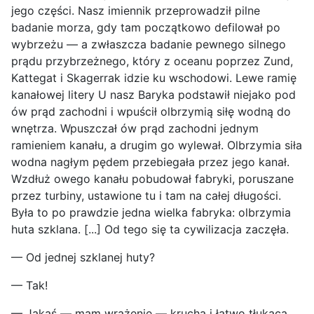
jego części. Nasz imiennik przeprowadził pilne
badanie morza, gdy tam początkowo defilował po
wybrzeżu — a zwłaszcza badanie pewnego silnego
prądu przybrzeżnego, który z oceanu poprzez Zund,
Kattegat i Skagerrak idzie ku wschodowi. Lewe ramię
kanałowej litery U nasz Baryka podstawił niejako pod
ów prąd zachodni i wpuścił olbrzymią siłę wodną do
wnętrza. Wpuszczał ów prąd zachodni jednym
ramieniem kanału, a drugim go wylewał. Olbrzymia siła
wodna nagłym pędem przebiegała przez jego kanał.
Wzdłuż owego kanału pobudował fabryki, poruszane
przez turbiny, ustawione tu i tam na całej długości.
Była to po prawdzie jedna wielka fabryka: olbrzymia
huta szklana. [...] Od tego się ta cywilizacja zaczęła.
— Od jednej szklanej huty?
— Tak!
— Jakaś — mam wrażenie — krucha i łatwo tłukąca