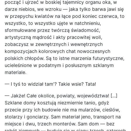
począć i ujrzeć w boskiej tajemnicy organu oka, w
darze niebios, we wzroku — jaka tylko barwa jawi się
w przepychu kwiatów na łące pod koniec czerwca, to
wszystko, to wszystko ujęte w natchnieniu,
sformułowane przez twórczą świadomość,
artystyczną mądrość i akty pracowitej woli,
zobaczysz w zewnętrznych i wewnętrznych
kompozycjach kolorowych chat nowoczesnych
polskich chłopów. Są to istne marzenia futurystyczne,
ucieleśnione w podatnym i posłusznym szklanym
materiale.
— I tyś to widział tam'? Takie wsie? Tata!
— Jakże! Całe okolice, powiaty, województwa! [...]
Szklane domy kosztują niezmiernie tanio, gdyż
przecie przy ich budowie nie ma mularzów, cieślów,
stolarzy i gonciarzy. Sam materiał jeno, transport na
miejsce i dwu, trzech monterów. Sam dom — bez
robót ziemnych — buduje się w ciągu trzech, czterech