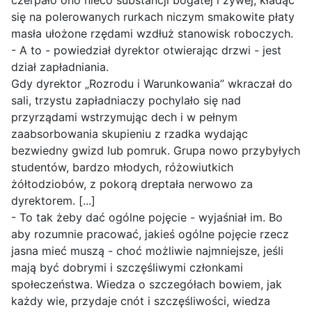
czerpało ono nieco substancji bogatej i żywej, kładąc
się na polerowanych rurkach niczym smakowite płaty
masła ułożone rzędami wzdłuż stanowisk roboczych.
- A to - powiedział dyrektor otwierając drzwi - jest
dział zapładniania.
Gdy dyrektor „Rozrodu i Warunkowania” wkraczał do
sali, trzystu zapładniaczy pochylało się nad
przyrządami wstrzymując dech i w pełnym
zaabsorbowania skupieniu z rzadka wydając
bezwiedny gwizd lub pomruk. Grupa nowo przybyłych
studentów, bardzo młodych, różowiutkich
żółtodziobów, z pokorą dreptała nerwowo za
dyrektorem. [...]
- To tak żeby dać ogólne pojęcie - wyjaśniał im. Bo
aby rozumnie pracować, jakieś ogólne pojęcie rzecz
jasna mieć muszą - choć możliwie najmniejsze, jeśli
mają być dobrymi i szczęśliwymi członkami
społeczeństwa. Wiedza o szczegółach bowiem, jak
każdy wie, przydaje cnót i szczęśliwości, wiedza