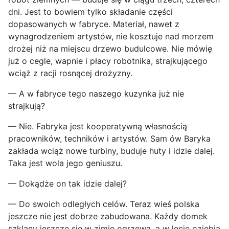
dni. Jest to bowiem tylko składanie części
dopasowanych w fabryce. Materiał, nawet z
wynagrodzeniem artystów, nie kosztuje nad morzem
drożej niż na miejscu drzewo budulcowe. Nie mówię
już o cegle, wapnie i płacy robotnika, strajkującego
wciąż z racji rosnącej drożyzny.
— A w fabryce tego naszego kuzynka już nie
strajkują?
— Nie. Fabryka jest kooperatywną własnością
pracowników, techników i artystów. Sam ów Baryka
zakłada wciąż nowe turbiny, buduje huty i idzie dalej.
Taka jest wola jego geniuszu.
— Dokądże on tak idzie dalej?
— Do swoich odległych celów. Teraz wieś polska
jeszcze nie jest dobrze zabudowana. Każdy domek
szklany jeszcze się w zimie ogrzewa, a w lecie oziębia