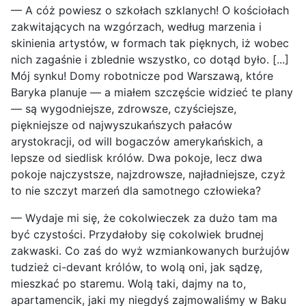
— A cóż powiesz o szkołach szklanych! O kościołach
zakwitających na wzgórzach, według marzenia i
skinienia artystów, w formach tak pięknych, iż wobec
nich zagaśnie i zblednie wszystko, co dotąd było. [...]
Mój synku! Domy robotnicze pod Warszawą, które
Baryka planuje — a miałem szczęście widzieć te plany
— są wygodniejsze, zdrowsze, czyściejsze,
piękniejsze od najwyszukańszych pałaców
arystokracji, od will bogaczów amerykańskich, a
lepsze od siedlisk królów. Dwa pokoje, lecz dwa
pokoje najczystsze, najzdrowsze, najładniejsze, czyż
to nie szczyt marzeń dla samotnego człowieka?
— Wydaje mi się, że cokolwieczek za dużo tam ma
być czystości. Przydałoby się cokolwiek brudnej
zakwaski. Co zaś do wyż wzmiankowanych burżujów
tudzież ci-devant królów, to wolą oni, jak sądzę,
mieszkać po staremu. Wolą taki, dajmy na to,
apartamencik, jaki my niegdyś zajmowaliśmy w Baku