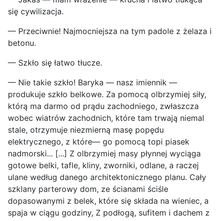
się cywilizacja.
— Przeciwnie! Najmocniejsza na tym padole z żelaza i
betonu.
— Szkło się łatwo tłucze.
— Nie takie szkło! Baryka — nasz imiennik —
produkuje szkło belkowe. Za pomocą olbrzymiej siły,
którą ma darmo od prądu zachodniego, zwłaszcza
wobec wiatrów zachodnich, które tam trwają niemal
stale, otrzymuje niezmierną masę popędu
elektrycznego, z które— go pomocą topi piasek
nadmorski... [...] Z olbrzymiej masy płynnej wyciąga
gotowe belki, tafle, kliny, zworniki, odlane, a raczej
ulane według danego architektonicznego planu. Cały
szklany parterowy dom, ze ścianami ściśle
dopasowanymi z belek, które się składa na wieniec, a
spaja w ciągu godziny, Z podłogą, sufitem i dachem z