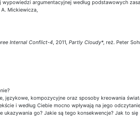
 wypowiedzi argumentacyjnej według podstawowych zasad l
A. Mickiewicza,
ree Internal Conflict-4
, 2011,
Partly Cloudy
*, reż. Peter So
nie?
ie, językowe, kompozycyjne oraz sposoby kreowania świata
 tekście i według Ciebie mocno wpływają na jego odczytani
obie ukazywania go? Jakie są tego konsekwencje? Jak to s