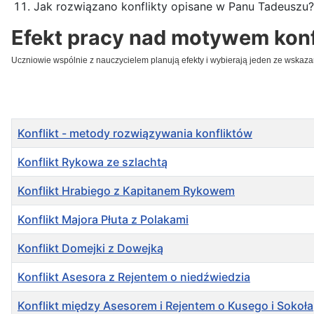
Jak rozwiązano konflikty opisane w Panu Tadeuszu?
Efekt pracy nad motywem konf
Uczniowie wspólnie z nauczycielem planują efekty i wybierają jeden ze wskaza
Tytuł
Konflikt - metody rozwiązywania konfliktów
Konflikt Rykowa ze szlachtą
Konflikt Hrabiego z Kapitanem Rykowem
Konflikt Majora Płuta z Polakami
Konflikt Domejki z Dowejką
Konflikt Asesora z Rejentem o niedźwiedzia
Konflikt między Asesorem i Rejentem o Kusego i Sokoła