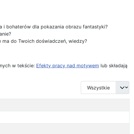
 i bohaterów dla pokazania obrazu fantastyki?
anie?
się ma do Twoich doświadczeń, wiedzy?
anych w tekście:
Efekty pracy nad motywem
lub składają
Pokaż #