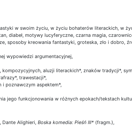
tastyki w swoim życiu, w życiu bohaterów literackich, w ży
atan, diabeł, motywy lucyferyczne, czarna magia, czarownic
rze, sposoby kreowania fantastyki, groteska, zło i dobro, źró
mnej wypowiedzi argumentacyjnej,
ompozycyjnych, aluzji literackich*, znaków tradycji*, symb
frazy*, trawestacji*,
m i poznawczym aspektem*,
ia jego funkcjonowania w różnych epokach/tekstach kultur
, Dante Alighieri,
Boska komedia:
Pieśń III*
(fragm.),