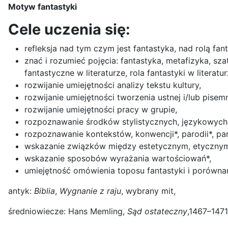
Motyw fantastyki
Cele uczenia się:
refleksja nad tym czym jest fantastyka, nad rolą fan
znać i rozumieć pojęcia: fantastyka, metafizyka, sz
fantastyczne w literaturze, rola fantastyki w literatu
rozwijanie umiejętności analizy tekstu kultury,
rozwijanie umiejętności tworzenia ustnej i/lub pise
rozwijanie umiejętności pracy w grupie,
rozpoznawanie środków stylistycznych, językowych, k
rozpoznawanie kontekstów, konwencji*, parodii*, para
wskazanie związków między estetycznym, etyczny
wskazanie sposobów wyrażania wartościowań*,
umiejętność omówienia toposu fantastyki i porównan
antyk:
Biblia
,
Wygnanie z raju
, wybrany mit,
średniowiecze: Hans Memling,
Sąd ostateczny
,1467–1471