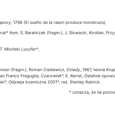
upiory
, 1798 (El sueño de la rason produce monstruos),
ruk
* tłum. S. Barańczak (fragm.), J. Słowacki,
Kordian
,
Przy
, T. Miciński
Lucyfer*
,
ymian
(fragm.), Roman Cieślewicz,
Dziady
, 1967, Iwona Kru
ian Franco Freguglia,
Czarownik
*, E. Kerret,
Ostatnie opowia
ski*,
Odyseja kosmiczna 2001*
, reż. Stanley Kubrick.
* oznacza, że na pozi