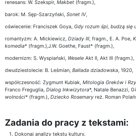
renesans: W. Szekspir,
Makbet
(fragm.),
barok: M. Sęp-Szarzyński,
Sonet IV
,
oświecenie: Franciszek Goya,
Gdy rozum śpi, budzą się 
romantyzm: A. Mickiewicz,
Dziady III
, fragm., E. A. Poe,
K
komedia
* (fragm.),J.W. Goethe, Faust* (fragm.),
modernizm: S. Wyspiański,
Wesele
Akt II, Akt III (fragm.)
dwudziestolecie: B. Leśmian,
Ballada dziadowska
, 1920,
współczesność: Zygmunt Kubiak,
Mitologia Greków i Rz
Franco Freguglia,
Dialog Inkwizytora
*, Natale Benazzi, G
wolności*
(fragm.),
Dziecko Rosemary
reż. Roman Polań
Zadania do pracy z tekstami:
Dokonaj analizy tekstu kultury.