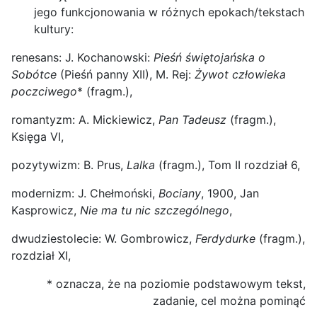
jego funkcjonowania w różnych epokach/tekstach
kultury:
renesans: J. Kochanowski:
Pieśń świętojańska o
Sobótce
(Pieśń panny XII), M. Rej:
Żywot człowieka
poczciwego
* (fragm.),
romantyzm: A. Mickiewicz,
Pan Tadeusz
(fragm.),
Księga VI,
pozytywizm: B. Prus,
Lalka
(fragm.), Tom II rozdział 6,
modernizm: J. Chełmoński,
Bociany
, 1900, Jan
Kasprowicz,
Nie ma tu nic szczególnego
,
dwudziestolecie: W. Gombrowicz,
Ferdydurke
(fragm.),
rozdział XI,
* oznacza, że na poziomie podstawowym tekst,
zadanie, cel można pominąć