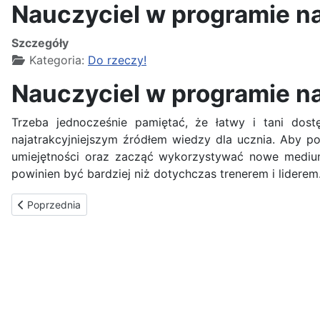
Nauczyciel w programie n
Szczegóły
Kategoria:
Do rzeczy!
Nauczyciel w programie n
Trzeba jednocześnie pamiętać, że łatwy i tani dost
najatrakcyjniejszym źródłem wiedzy dla ucznia. Aby p
umiejętności oraz zacząć wykorzystywać nowe medium 
powinien być bardziej niż dotychczas trenerem i liderem
Poprzednia strona: Uczniowie w programie nauczania
Poprzednia