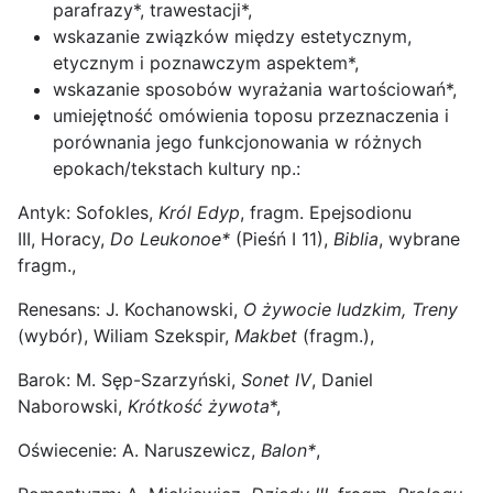
parafrazy*, trawestacji*,
wskazanie związków między estetycznym,
etycznym i poznawczym aspektem*,
wskazanie sposobów wyrażania wartościowań*,
umiejętność omówienia toposu przeznaczenia i
porównania jego funkcjonowania w różnych
epokach/tekstach kultury np.:
Antyk: Sofokles,
Król Edyp
, fragm. Epejsodionu
III, Horacy,
Do Leukonoe*
(Pieśń I 11),
Biblia
, wybrane
fragm.,
Renesans: J. Kochanowski,
O żywocie ludzkim, Treny
(wybór), Wiliam Szekspir,
Makbet
(fragm.),
Barok: M. Sęp-Szarzyński,
Sonet IV
, Daniel
Naborowski,
Krótkość żywota
*,
Oświecenie: A. Naruszewicz,
Balon*
,