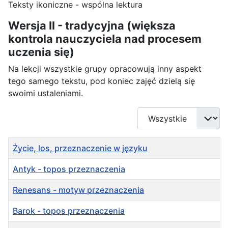
Teksty ikoniczne - wspólna lektura
Wersja II - tradycyjna (większa
kontrola nauczyciela nad procesem
uczenia się)
Na lekcji wszystkie grupy opracowują inny aspekt
tego samego tekstu, pod koniec zajęć dzielą się
swoimi ustaleniami.
Pokaż #
Tytuł
Życie, los, przeznaczenie w języku
Antyk - topos przeznaczenia
Renesans - motyw przeznaczenia
Barok - topos przeznaczenia