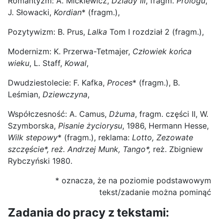
Romantyzm: A. Mickiewicz,
Dziady III
, fragm.
Prologu
,
J. Słowacki,
Kordian
* (fragm.),
Pozytywizm: B. Prus,
Lalka
Tom I rozdział 2 (fragm.),
Modernizm: K. Przerwa-Tetmajer,
Człowiek końca
wieku
, L. Staff,
Kowal
,
Dwudziestolecie: F. Kafka,
Proces
* (fragm.), B.
Leśmian,
Dziewczyna
,
Współczesność: A. Camus,
Dżuma
, fragm. części II, W.
Szymborska,
Pisanie życiorysu
, 1986, Hermann Hesse,
Wilk stepowy
* (fragm.), reklama:
Lotto, Zezowate
szczęście*, reż. Andrzej Munk, Tango*,
reż. Zbigniew
Rybczyński 1980.
* oznacza, że na poziomie podstawowym
tekst/zadanie można pominąć
Zadania do pracy z tekstami: